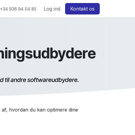
w
Log ind
Kontakt os
+34 936 94 04 85
ningsudbydere
ld til andre softwareudbydere.
 af, hvordan du kan optimere dine