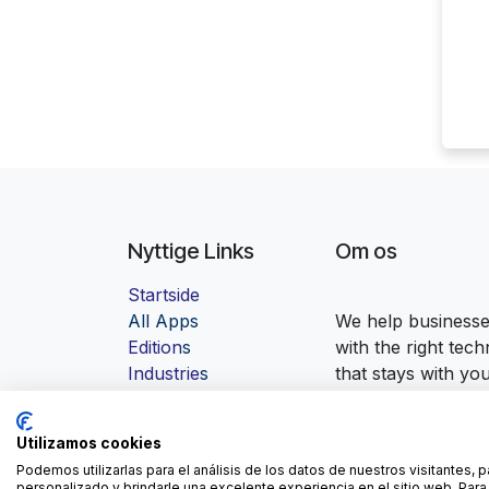
Nyttige Links
Om os
Startside
Al
l Apps
We help businesses
Edition
s
with the right tec
Industrie
s
that stays with yo
Contact us
Utilizamos cookies
Podemos utilizarlas para el análisis de los datos de nuestros visitantes, 
personalizado y brindarle una excelente experiencia en el sitio web. Pa