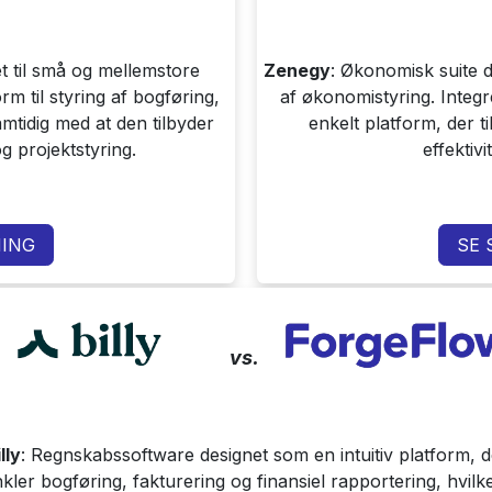
 til små og mellemstore
Zenegy
: Økonomisk suite de
m til styring af bogføring,
af økonomistyring. Integr
amtidig med at den tilbyder
enkelt platform, der t
og projektstyring.
effektiv
ING
SE
vs.
lly
: Regnskabssoftware designet som en intuitiv platform, d
kler bogføring, fakturering og finansiel rapportering, hvilk