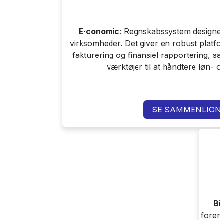
E·conomic
: Regnskabssystem designet
virksomheder. Det giver en robust platfor
fakturering og finansiel rapportering, s
værktøjer til at håndtere løn- 
SE SAMMENLIGN
Bi
foren