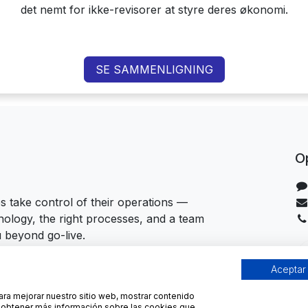
det nemt for ikke-revisorer at styre deres økonomi.
SE SAMMENLIGNING
Op
 take control of their operations —
hnology, the right processes, and a team
u beyond go-live.
Aceptar
para mejorar nuestro sitio web, mostrar contenido
ra obtener más información sobre las cookies que