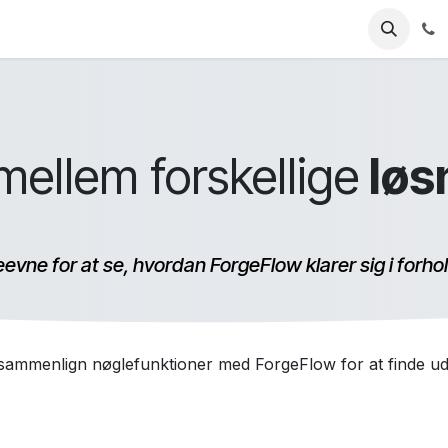
Industries
Ressourcer
Priser
Udforsk ForgeFlo
mellem forskellige
løs
vne for at se, hvordan ForgeFlow klarer sig i forho
 sammenlign nøglefunktioner med ForgeFlow for at finde ud