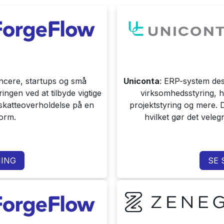
ancere, startups og små
Uniconta
: ERP-system desi
ngen ved at tilbyde vigtige
virksomhedsstyring, 
 skatteoverholdelse på en
projektstyring og mere. De
form.
hvilket gør det velegn
ING
SE