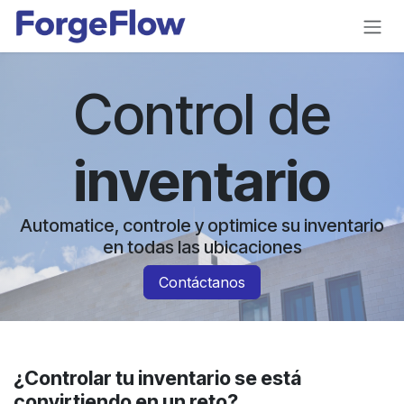
Ir al contenido
Control de
inventario
Automatice, controle y optimice su inventario
en todas las ubicaciones
Contáctanos
¿Controlar tu inventario se está
convirtiendo en un reto?