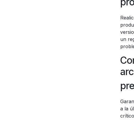
pr
Realic
produ
versi
un reg
proble
Con
arc
pre
Garan
a la ú
crítico