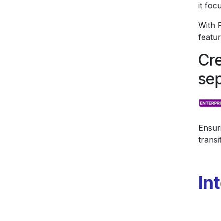
it foc
With 
featur
Cr
se
Ensuri
transi
In