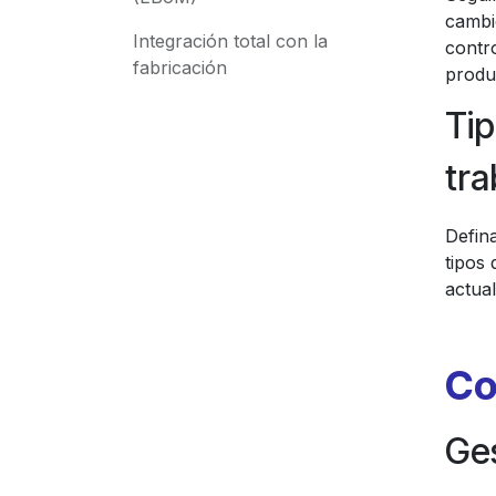
cambi
Integración total con la
contro
fabricación
produ
Tip
tra
Defina
tipos 
actual
Co
Ges