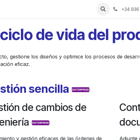
rias
Recursos
Precios
Sobre Nosotros
+34 936
ciclo de vida del pr
oducto, gestione los diseños y optimice los procesos de des
ción eficaz.
stión sencilla
stión de cambios de
Cont
eniería
doc
miento y gestión eficaces de las órdenes de
Adjunte 