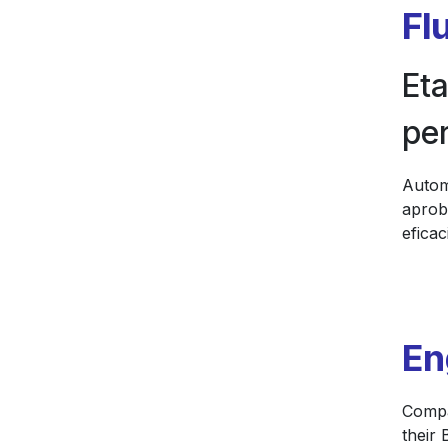
Fl
Et
per
Automa
aprob
eficac
En
Compa
their