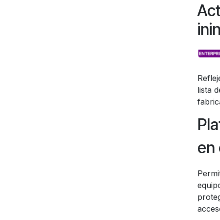
Act
ini
Reflej
lista 
fabric
Pla
en
Permit
equipo
prote
acces