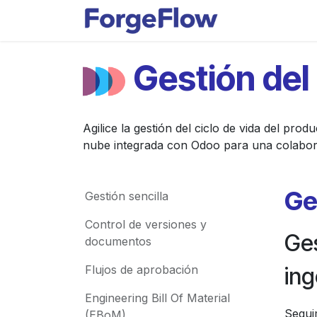
Ir al contenido
Apps
Indust
Gestión del 
Agilice la gestión del ciclo de vida del pr
nube integrada con Odoo para una colabora
Ge
Gestión sencilla
Control de versiones y
Ge
documentos
ing
Flujos de aprobación
Engineering Bill Of Material
Segui
(EBoM)