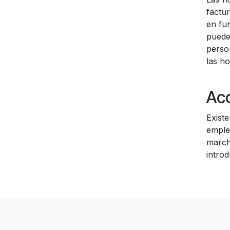
factur
en fun
puede
perso
las ho
Acc
Existe
emple
marcha
introd