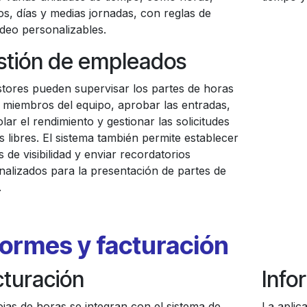
os, días y medias jornadas, con reglas de
deo personalizables.
stión de empleados
stores pueden supervisar los partes de horas
s miembros del equipo, aprobar las entradas,
lar el rendimiento y gestionar las solicitudes
s libres. El sistema también permite establecer
s de visibilidad y enviar recordatorios
nalizados para la presentación de partes de
.
formes y facturación
cturación
Info
jas de horas se integran con el sistema de
La aplica