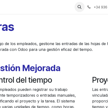
rias
Recursos
Precios
Sobre Nosotros
+34 936
ras
ajo de los empleados, gestione las entradas de las hojas d
rada con Odoo para una gestión eficaz del tiempo.
stión Mejorada
trol del tiempo
Proy
mpleados pueden registrar su trabajo
Las entr
nte temporizadores o entradas manuales,
vinculad
ficando el proyecto y la tarea. El sistema
proporci
e varias unidades de tiempo, como horas,
tiempo y