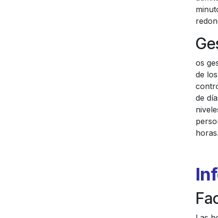
minut
redon
Ge
os ge
de lo
contro
de día
nivele
perso
horas
In
Fa
Las ho