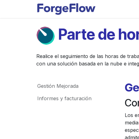
Ir al contenido
Apps
Indust
Parte de ho
Realice el seguimiento de las horas de trab
con una solución basada en la nube e integ
Ge
Gestión Mejorada
Informes y facturación
Con
Los e
media
especi
admit