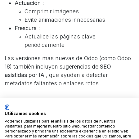
Actuación
:
Comprimir imágenes
Evite animaciones innecesarias
Frescura
:
Actualice las páginas clave
periódicamente
Las versiones más nuevas de Odoo (como Odoo
18) también incluyen
sugerencias de SEO
asistidas por IA
, que ayudan a detectar
metadatos faltantes o enlaces rotos.
Utilizamos cookies
6. La estructura y la narración son
Podemos utilizarlas para el análisis de los datos de nuestros
importantes
visitantes, para mejorar nuestro sitio web, mostrar contenido
personalizado y brindarle una excelente experiencia en el sitio web.
Para obtener más información sobre las cookies que utilizamos, abre
Una estructura clara mejora tanto la legibilidad