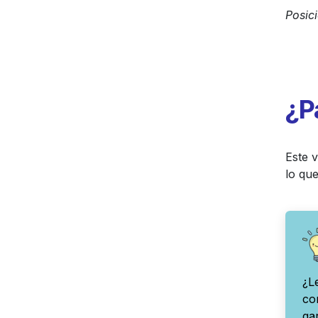
Posic
¿P
Este v
lo que
¿L
co
ga