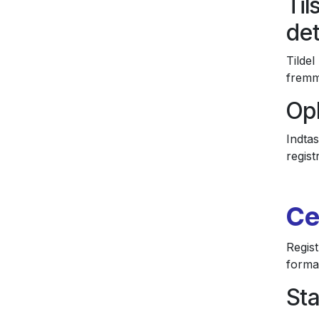
Til
det
Tildel
fremm
Opl
Indtas
regis
Ce
Regist
forma
Sta