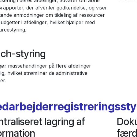
dsering i deres afdelinger, advarer om åbne
srapporter, der afventer godkendelse, og viser
tende anmodninger om tildeling af ressourcer
budgetter i afdelinger, hvilket hjælper med
urcestyring.
ch-styring
gør massehandlinger på flere afdelinger
ig, hvilket strømliner de administrative
er.
darbejderregistreringssty
traliseret lagring af
Doku
ormation
færd