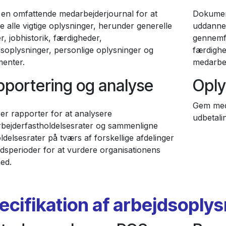
 en omfattende medarbejderjournal for at
Dokument
 alle vigtige oplysninger, herunder generelle
uddannels
er, jobhistorik, færdigheder,
gennemfø
dsoplysninger, personlige oplysninger og
færdighe
enter.
medarbej
portering og analyse
Oply
Gem meda
er rapporter for at analysere
udbetalin
bejderfastholdelsesrater og sammenligne
ldelsesrater på tværs af forskellige afdelinger
tidsperioder for at vurdere organisationens
ed.
ecifikation af arbejdsoply