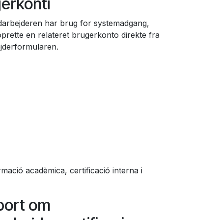
erkonti
arbejderen har brug for systemadgang,
oprette en relateret brugerkonto direkte fra
jderformularen.
rmació acadèmica, certificació interna i
port om