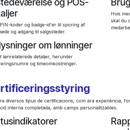
stedeværelse og POS-
Brug
aljer
Hvis med
skal du 
 PIN-koder og badge-id'er til sporing af
medarbe
øde og adgang til salgssteder.
ysninger om lønninger
t lønrelaterede detaljer, herunder
treringsnumre og timeomkostninger.
rtificeringsstyring
ra diversos tipus de certificacions, com ara experiència, fo
ció interna completada, amb camps personalitzables.
tusindikatorer
Rap