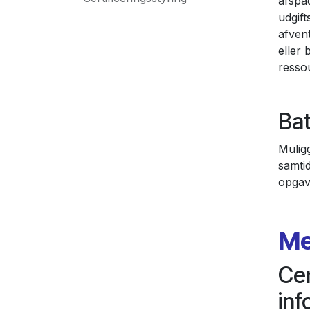
afspa
udgift
afven
eller 
resso
Bat
Mulig
samtid
opgav
Me
Cen
inf