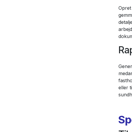
Opret
gemme
detalj
arbej
dokum
Rap
Gener
medar
fastho
eller 
sundh
Sp