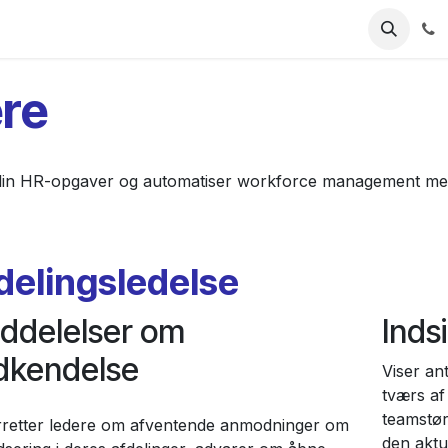
Industries
Ressourcer
Priser
Udforsk ForgeFlo
re
lin HR-opgaver og automatiser workforce management med 
delingsledelse
ddelelser om
Inds
dkendelse
Viser an
tværs af 
teamstør
retter ledere om afventende anmodninger om
den aktue