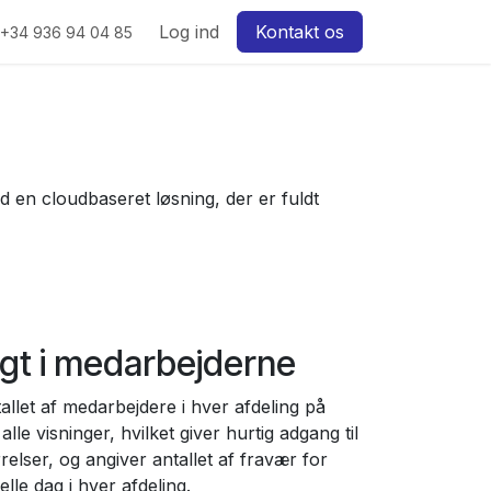
w
Log ind
Kontakt os
+34 936 94 04 85
en cloudbaseret løsning, der er fuldt
igt i medarbejderne
tallet af medarbejdere i hver afdeling på
alle visninger, hvilket giver hurtig adgang til
relser, og angiver antallet af fravær for
lle dag i hver afdeling.