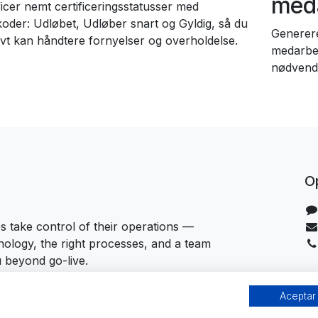
meda
ficer nemt certificeringsstatusser med
koder: Udløbet, Udløber snart og Gyldig, så du
Generere
ivt kan håndtere fornyelser og overholdelse.
medarbejd
nødvendi
Op
 take control of their operations —
hnology, the right processes, and a team
u beyond go-live.
Aceptar