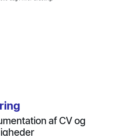
ring
mentation af CV og
igheder