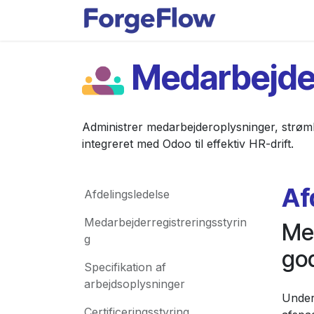
Gå til indhold
Applikationer
Medarbejde
Administrer medarbejderoplysninger, strøm
integreret med Odoo til effektiv HR-drift.
Af
Afdelingsledelse
Medarbejderregistreringsstyrin
Me
g
go
Specifikation af
arbejdsoplysninger
Under
Certificeringsstyring