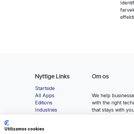
Identi
farve
effekt
Nyttige Links
Om os
Startside
Al
l Apps
We help businesses
Edition
s
with the right tec
Industrie
s
that stays with yo
Contact us
Utilizamos cookies