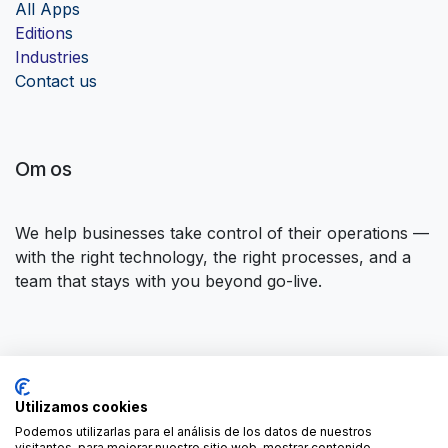
Al
l Apps
Edition
s
Industrie
s
Contact us
Om os
We help businesses take control of their operations —
with the right technology, the right processes, and a
team that stays with you beyond go-live.
Opret forbindelse til os
Utilizamos cookies
Kontakt os
contact@forgeflow.com
Podemos utilizarlas para el análisis de los datos de nuestros
visitantes, para mejorar nuestro sitio web, mostrar contenido