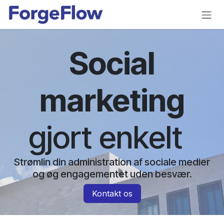
Gå til indhold
Social
marketing
gjort enkelt
Strømlin din administration af sociale medier
og øg engagementet uden besvær.
Kontakt os