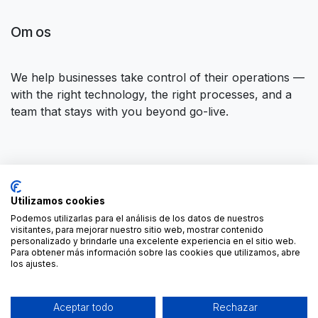
Om os
We help businesses take control of their operations —
with the right technology, the right processes, and a
team that stays with you beyond go-live.
Opret forbindelse til os
Utilizamos cookies
Kontakt os
contact@forgeflow.com
Podemos utilizarlas para el análisis de los datos de nuestros
visitantes, para mejorar nuestro sitio web, mostrar contenido
+34 936 94 04 85
personalizado y brindarle una excelente experiencia en el sitio web.
Para obtener más información sobre las cookies que utilizamos, abre
los ajustes.
Aceptar todo
Rechazar