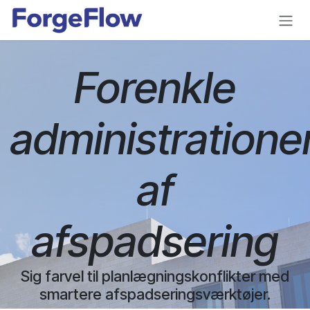
Gå til indhold
Forenkle
administratione
af
afspadsering​
Sig farvel til planlægningskonflikter med
smartere afspadseringsværktøjer.