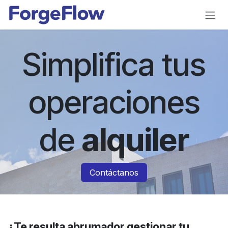
Ir al contenido
Simplifica tus
operaciones
de
alquiler
Contáctanos
¿Te resulta abrumador gestionar tu