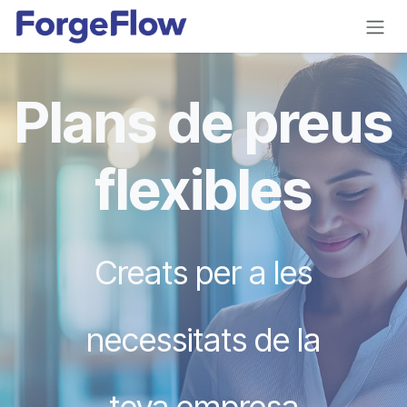
Skip to Content
Plans de preus
flexibles
Creats per a les
necessitats de la
teva empresa