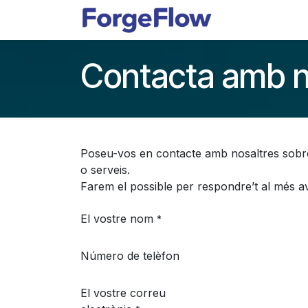
Skip to Content
Apps
Indust
Contacta amb n
Poseu-vos en contacte amb nosaltres sobr
o serveis.
Farem el possible per respondre’t al més av
El vostre nom
*
Número de telèfon
El vostre correu