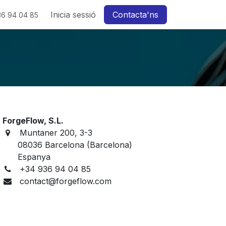
Inicia sessió
Contacta'ns
36 94 04 85
ForgeFlow, S.L.
Muntaner 200, 3-3
08036 Barcelona (Barcelona)
Espanya
+34 936 94 04 85
contact@forgeflow.com