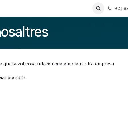
ries
Recursos
Preus
Qui Som
+34 9
osaltres
e qualsevol cosa relacionada amb la nostra empresa
iat possible.