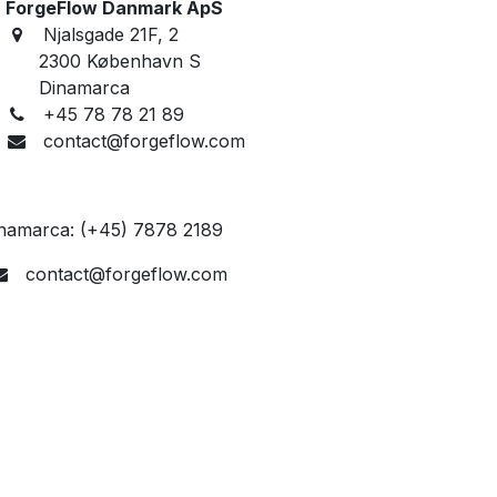
ForgeFlow Danmark ApS
Njalsgade 21F, 2
2300 København S
Dinamarca
+45 78 78 21 89
contact@forgeflow.com
namarca: (+45) 7878 2189
contact@forgeflow.com