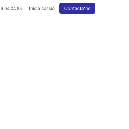
Inicia sessió
Contacta'ns
36 94 04 85