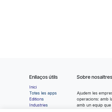
Enllaços útils
Sobre nosaltre
Inici
Totes les apps
Ajudem les empres
Edition
s
operacions: amb la
Industrie
s
amb un equip que
Contacta'ns
en marxa.