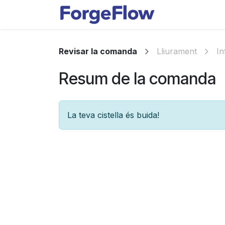
Skip to Content
Apps
Indust
Revisar la comanda
Lliurament
In
Resum de la comanda
La teva cistella és buida!