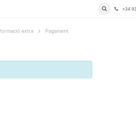
ries
Recursos
Preus
Qui Som
+34 9
formació extra
Pagament