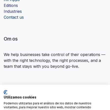
Edition
s
Industrie
s
Contact us
Om os
We help businesses take control of their operations —
with the right technology, the right processes, and a
team that stays with you beyond go-live.
Opret forbindelse til os
Utilizamos cookies
Kontakt os
contact@forgeflow.com
Podemos utilizarlas para el análisis de los datos de nuestros
visitantes, para mejorar nuestro sitio web, mostrar contenido
+34 936 94 04 85