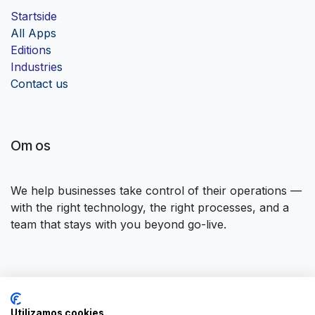
Startside
Al
l Apps
Edition
s
Industrie
s
Contact us
Om os
We help businesses take control of their operations —
with the right technology, the right processes, and a
team that stays with you beyond go-live.
Opret forbindelse til os
Utilizamos cookies
Kontakt os