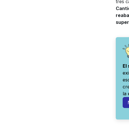
tres 
Canti
reaba
super
El
ex
es
cr
la 