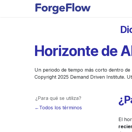
Ir al contenido
Apps
Indust
Di
Horizonte de 
Un periodo de tiempo más corto dentro de u
Copyright 2025 Demand Driven Institute. Uti
¿P
¿Para qué se utiliza?
←Todos los términos
El hor
recie