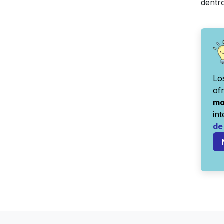
dentro
Lo
of
mo
in
de