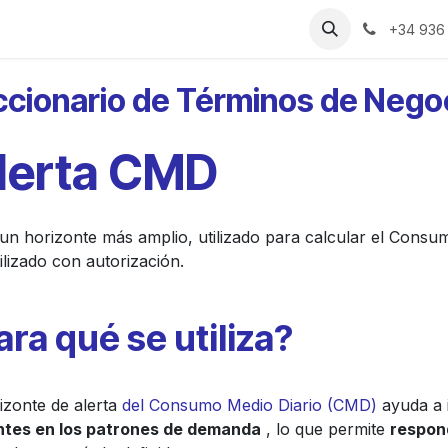
rias
Recursos
Precios
Sobre Nosotros
+34 936
ccionario de Términos de Nego
Alerta CMD
n horizonte más amplio, utilizado para calcular el Consum
lizado con autorización.
ara qué se utiliza?
izonte de alerta
del Consumo Medio Diario (CMD)
ayuda a 
ntes en los patrones de demanda
, lo que permite
respon