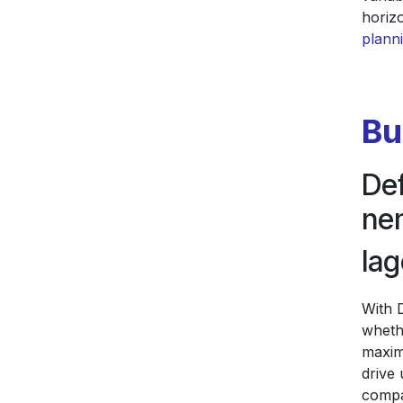
horiz
plann
Bu
Def
nem
lag
With D
wheth
maximu
drive
compa