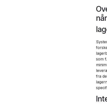
Ove
når
la
System
forske
lager
som f
minim
lever
fra de
lagern
specif
Int