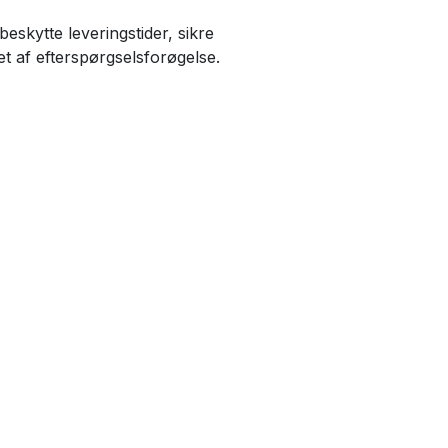
skytte leveringstider, sikre
t af efterspørgselsforøgelse.