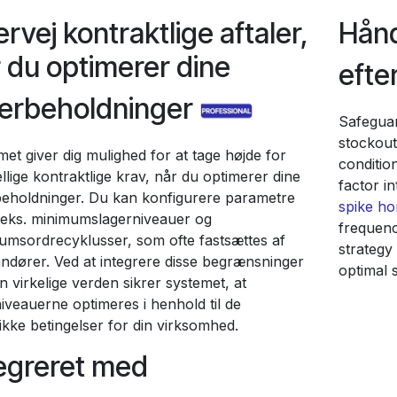
rvej kontraktlige aftaler,
Hånd
 du optimerer dine
efte
gerbeholdninger
Safegua
stockout
et giver dig mulighed for at tage højde for
conditio
llige kontraktlige krav, når du optimerer dine
factor i
beholdninger. Du kan konfigurere parametre
spike ho
.eks. minimumslagerniveauer og
frequenc
umsordrecyklusser, som ofte fastsættes af
strategy
andører. Ved at integrere disse begrænsninger
optimal s
n virkelige verden sikrer systemet, at
iveauerne optimeres i henhold til de
ikke betingelser for din virksomhed.
egreret med