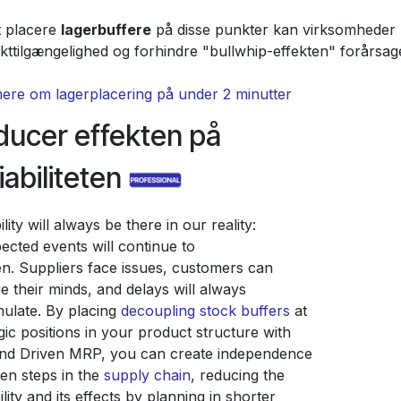
t placere
lagerbuffere
på disse punkter kan virksomheder be
kttilgængelighed og forhindre "bullwhip-effekten" forårsage
ere om lagerplacering på under 2 minutter
ducer effekten på
iabiliteten
ility will always be there in our reality:
ected events will continue to
n. Suppliers face issues, customers can
 their minds, and delays will always
ulate. By placing
decoupling stock buffers
at
gic positions in your product structure with
d Driven MRP, you can create independence
en steps in the
supply chain
, reducing the
ility and its effects by planning in shorter