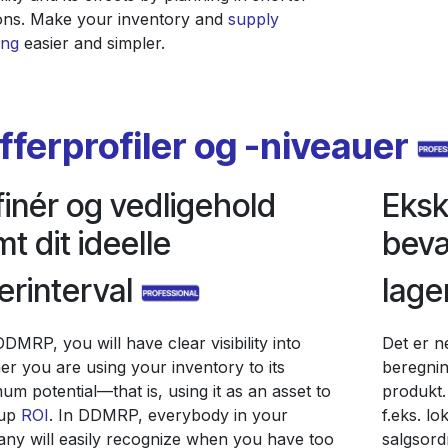
ons. Make your inventory and
supply
ing
easier and simpler.
fferprofiler og -niveauer
inér og vedligehold
Eksk
t dit ideelle
bevæ
erinterval
lage
DMRP, you will have clear visibility into
Det er n
er you are using your inventory to its
beregnin
m potential—that is, using it as an asset to
produkt.
 up
ROI
. In DDMRP, everybody in your
f.eks. lo
ny will easily recognize when you have too
salgsordr