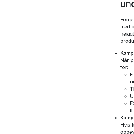
un
Forge
med u
nøjag
produ
Kompo
Når p
for:
F
u
T
U
F
ti
Kompo
Hvis 
opbev