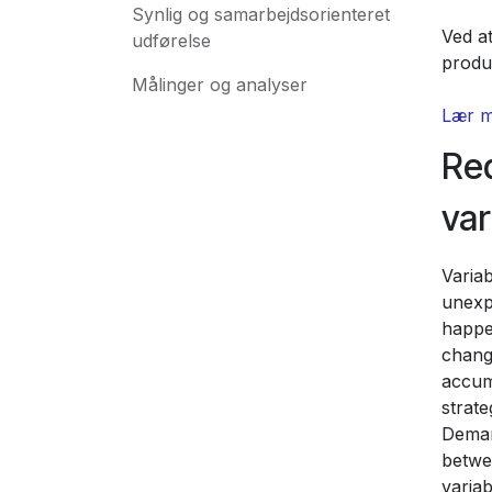
Synlig og samarbejdsorienteret
Ved a
udførelse
produ
Målinger og analyser
Lær m
Re
var
Variab
unexp
happe
change
accum
strate
Deman
betwe
variab