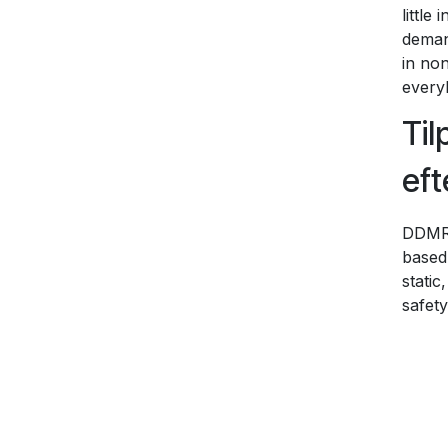
little
deman
in non
every
Til
ef
DDM
based
static
safety