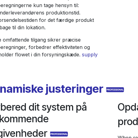
beregningerne kun tage hensyn til:
nderleverandørens produktionstid.
orsendelsestiden for det færdige produkt
lbage til din lokation.
 omfattende tilgang sikrer præcise
eregninger, forbedrer effektiviteten og
holder flowet i din forsyningskæde.
supply
namiske justeringer
bered dit system på
Opda
dkommende
pro
givenheder
When rep