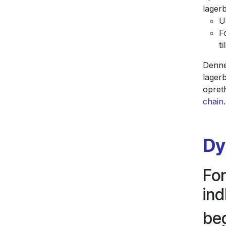
lager
U
F
ti
Denne
lagerb
opret
chain
.
Dy
For
in
be