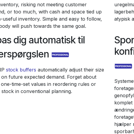
 inventory, risking not meeting customer
uregelmæ
d, or too much, with cash and space tied up
lagerbeh
-useful inventory. Simple and easy to follow,
atypisk ak
body will push towards the same goal.
pas dig automatisk til
Spo
konf
terspørgslen
RP
stock buffers
automatically adjust their size
 on future expected demand. Forget about
Systemet
, one-time-set values in reordering rules or
foretage
 stock in conventional planning.
genopfyl
komplet 
ændringe
foretage
hjælper 
sporbarh