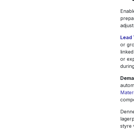
Enab
prepa
adjus
Lead
or gro
linked
or ex
during
Dema
autom
Mater
compo
Denne
lager
styre 