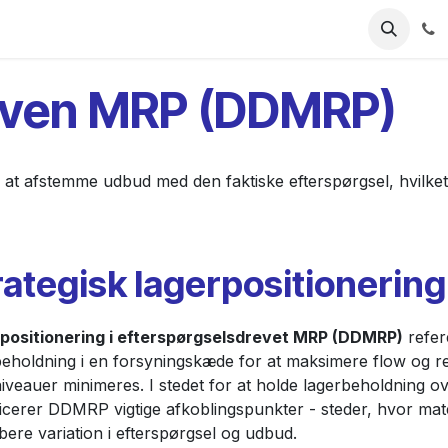
Industries
Ressourcer
Priser
Udforsk ForgeFlo
iven MRP (DDMRP)
at afstemme udbud med den faktiske efterspørgsel, hvilke
rategisk lagerpositionerin
positionering i efterspørgselsdrevet MRP (DDMRP)
refere
beholdning i en forsyningskæde for at maksimere flow og r
iveauer minimeres. I stedet for at holde lagerbeholdning ove
ficerer DDMRP vigtige afkoblingspunkter - steder, hvor mate
ere variation i efterspørgsel og udbud.