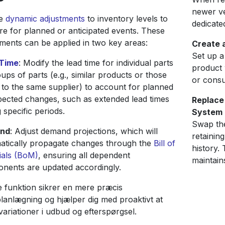
newer v
le
dynamic adjustments
to inventory levels to
dedicated
re for planned or anticipated events. These
tments can be applied in two key areas:
Create 
Set up a
 Time
: Modify the lead time for individual parts
product 
ups of parts (e.g., similar products or those
or consu
 to the same supplier) to account for planned
pected changes, such as extended lead times
Replace 
 specific periods.
System
Swap the
nd
: Adjust demand projections, which will
retainin
atically propagate changes through the
Bill of
history.
ials (BoM)
, ensuring all dependent
maintain
nents are updated accordingly.
 funktion sikrer en mere præcis
planlægning og hjælper dig med proaktivt at
variationer i udbud og efterspørgsel.