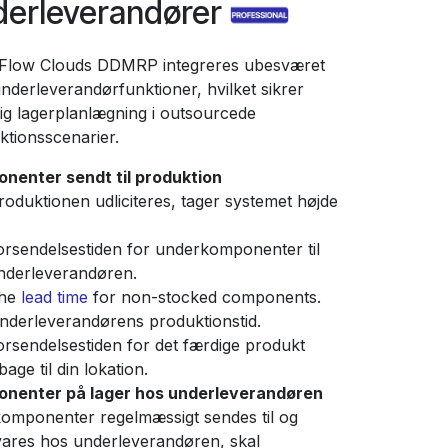
derleverandører
Flow Clouds DDMRP integreres ubesværet
nderleverandørfunktioner, hvilket sikrer
tig lagerplanlægning i outsourcede
ktionsscenarier.
nenter sendt til produktion
roduktionen udliciteres, tager systemet højde
orsendelsestiden for underkomponenter til
nderleverandøren.
he
lead time
for non-stocked components.
nderleverandørens produktionstid.
orsendelsestiden for det færdige produkt
lbage til din lokation.
nenter på lager hos underleverandøren
komponenter regelmæssigt sendes til og
ares hos underleverandøren, skal