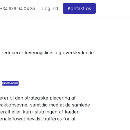
w
Log ind
Kontakt os
+34 936 94 04 85
t reducerer leveringstider og overskydende
g
rer til den strategiske placering af
eaktionsevne, samtidig med at de samlede
ralt eller kun i slutningen af ​​kæden
rialeflowet bevidst bufferes for at