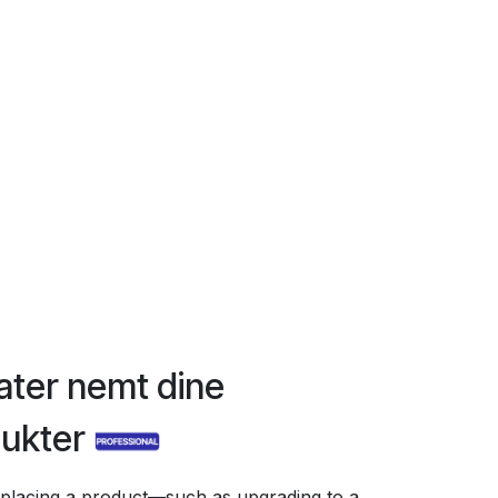
ter nemt dine
dukter
lacing a product—such as upgrading to a