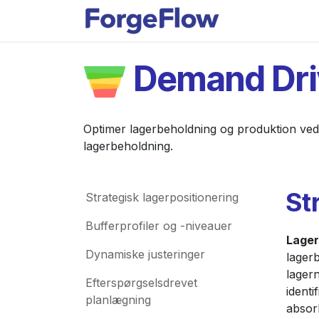
Gå til indhold
Applikationer
Demand Dr
Optimer lagerbeholdning og produktion ved 
lagerbeholdning.
St
Strategisk lagerpositionering
Bufferprofiler og -niveauer
Lager
Dynamiske justeringer
lager
lagern
Efterspørgselsdrevet
identi
planlægning
absorb