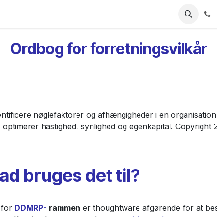
Industries
Ressourcer
Priser
Udforsk ForgeFlo
Ordbog for forretningsvilkår
entificere nøglefaktorer og afhængigheder i en organisation
der optimerer hastighed, synlighed og egenkapital. Copyrigh
ad bruges det til?
 for
DDMRP-
rammen
er thoughtware afgørende for at b