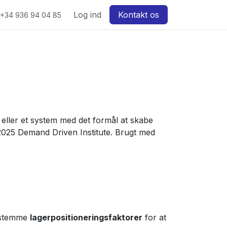
w
Log ind
Kontakt os
+34 936 94 04 85
 eller et system med det formål at skabe
t 2025 Demand Driven Institute. Brugt med
estemme
lagerpositioneringsfaktorer
for at