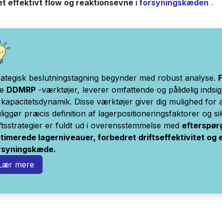
et effektivt flow og reaktionsevne
i forsyningskæden
.
rategisk beslutningstagning begynder med robust analyse.
ne
DDMRP
-værktøjer, leverer omfattende og pålidelig indsig
 kapacitetsdynamik. Disse værktøjer giver dig mulighed for
liggør præcis definition af lagerpositioneringsfaktorer og si
iftsstrategier er fuldt ud i overensstemmelse med
efterspør
timerede lagerniveauer, forbedret driftseffektivitet og 
rsyningskæde.
Lær mere