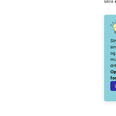
sikre
St
si
og
mu
dr
Op
fo