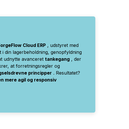
ForgeFlow Cloud ERP
, udstyret med
t i din lagerbeholdning, genopfyldning
 at udnytte avanceret
tankegang
, der
krer, at forretningsregler og
gselsdrevne principper
. Resultatet?
en mere agil og responsiv