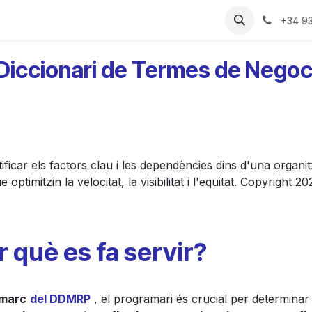
ries
Recursos
Preus
Qui Som
+34 9
Diccionari de Termes de Negoc
tificar els factors clau i les dependències dins d'una organi
 optimitzin la velocitat, la visibilitat i l'equitat. Copyright 
r què es fa servir?
marc
del DDMRP
, el programari és crucial per determina