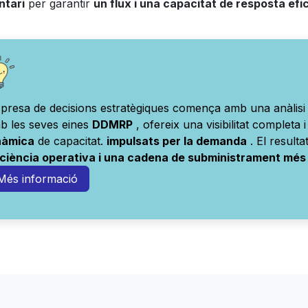
ntari
per garantir
un flux i una capacitat de resposta efi
 presa de decisions estratègiques comença amb una anàlisi 
b les seves eines
DDMRP
, ofereix una visibilitat completa i
nàmica
de capacitat.
impulsats per la demanda
. El result
iciència operativa i una cadena de subministrament més 
Més informació