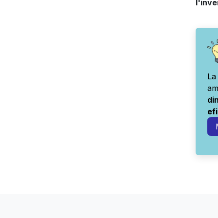
l'inve
La
am
di
ef