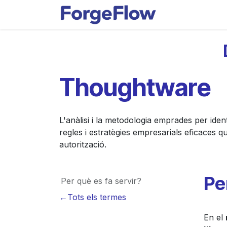
Skip to Content
Apps
Indust
Thoughtware
L'anàlisi i la metodologia emprades per iden
regles i estratègies empresarials eficaces que
autorització.
Pe
Per què es fa servir?
←Tots els termes
En el