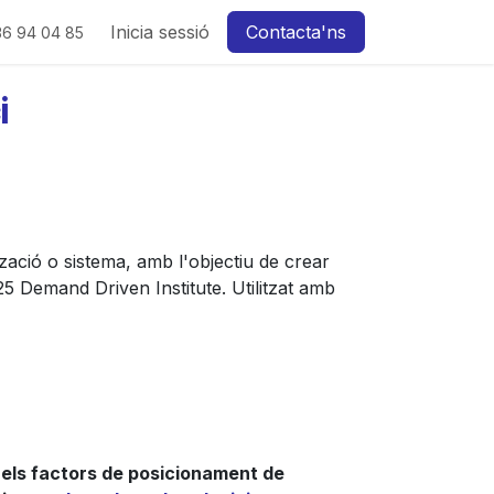
Inicia sessió
Contacta'ns
36 94 04 85
i
tzació o sistema, amb l'objectiu de crear
2025 Demand Driven Institute. Utilitzat amb
r
els factors de posicionament de