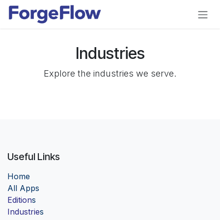
Skip to Content
Industries
Explore the industries we serve.
Useful Links
Home
Al
l Apps
Edition
s
Industrie
s