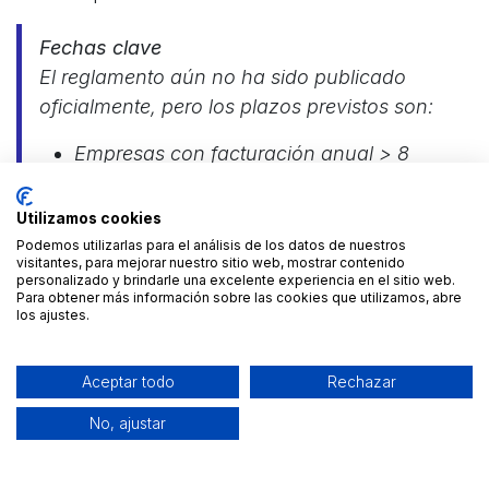
Fechas clave
El reglamento aún no ha sido publicado
oficialmente, pero los plazos previstos son:
Empresas con facturación anual > 8
millones de € → 1 año desde la
publicación del reglamento.
Utilizamos cookies
Empresas y autónomos con facturación
Podemos utilizarlas para el análisis de los datos de nuestros
visitantes, para mejorar nuestro sitio web, mostrar contenido
< 8 millones de € → 2 años desde la
personalizado y brindarle una excelente experiencia en el sitio web.
publicación del reglamento.
Para obtener más información sobre las cookies que utilizamos, abre
los ajustes.
Aceptar todo
Rechazar
No, ajustar
¿Cómo cumplir con esta nueva
obligación?