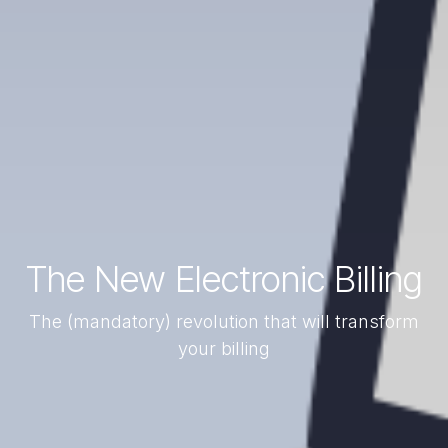
The New Electronic Billing
The (mandatory) revolution that will transform
your billing