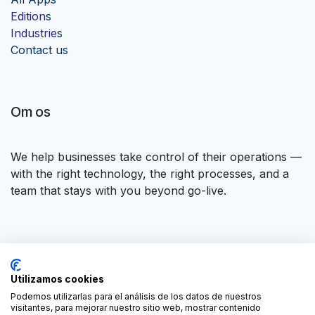
Edition
s
Industrie
s
Contact us
Om os
We help businesses take control of their operations —
with the right technology, the right processes, and a
team that stays with you beyond go-live.
Opret forbindelse til os
Utilizamos cookies
Kontakt os
contact@forgeflow.com
Podemos utilizarlas para el análisis de los datos de nuestros
visitantes, para mejorar nuestro sitio web, mostrar contenido
+34 936 94 04 85